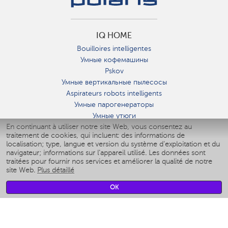
IQ HOME
Bouilloires intelligentes
Умные кофемашины
Pskov
Умные вертикальные пылесосы
Aspirateurs robots intelligents
Умные парогенераторы
Умные утюги
En continuant à utiliser notre site Web, vous consentez au
Умные аэрогрили
traitement de cookies, qui incluent: des informations de
Умные мультиварки
localisation; type, langue et version du système d'exploitation et du
Умные блендеры
navigateur; informations sur l'appareil utilisé. Les données sont
Humidificateurs intelligents
traitées pour fournir nos services et améliorer la qualité de notre
site Web.
Plus détaillé
Умные вентиляторы
Умные ирригаторы
OK
Pèse-personne intelligent
Умные роботы-мойщики окон
Multicuiseur intelligent
Мерч Polaris IQ Home