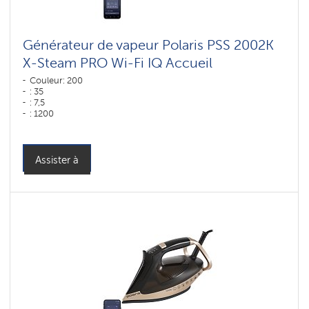
Générateur de vapeur Polaris PSS 2002K
X-Steam PRO Wi-Fi IQ Accueil
Couleur: 200
: 35
: 7,5
: 1200
: 300
: 120
Couleur: черный-графит
Puissance, W: 2600 W
Assister à