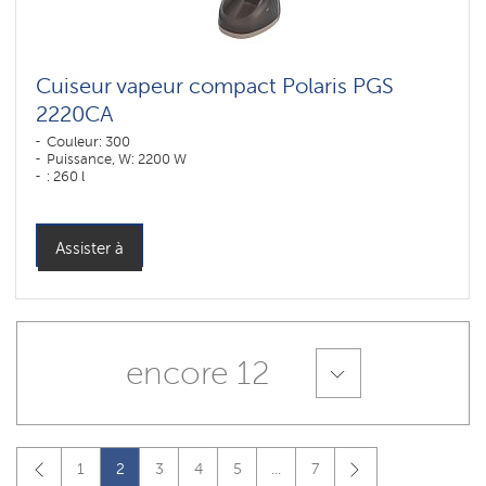
Cuiseur vapeur compact Polaris PGS
2220CA
Couleur: 300
Puissance, W: 2200 W
: 260 l
Assister à
encore 12
1
2
3
4
5
...
7