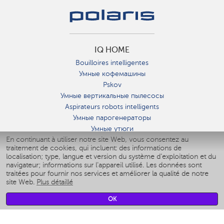
IQ HOME
Bouilloires intelligentes
Умные кофемашины
Pskov
Умные вертикальные пылесосы
Aspirateurs robots intelligents
Умные парогенераторы
Умные утюги
En continuant à utiliser notre site Web, vous consentez au
Умные аэрогрили
traitement de cookies, qui incluent: des informations de
Умные мультиварки
localisation; type, langue et version du système d'exploitation et du
Умные блендеры
navigateur; informations sur l'appareil utilisé. Les données sont
Humidificateurs intelligents
traitées pour fournir nos services et améliorer la qualité de notre
site Web.
Plus détaillé
Умные вентиляторы
Умные ирригаторы
OK
Pèse-personne intelligent
Умные роботы-мойщики окон