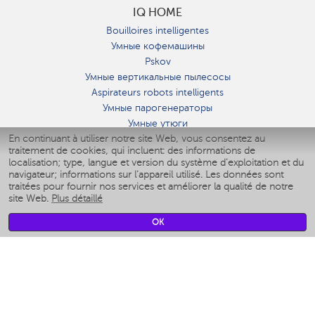
IQ HOME
Bouilloires intelligentes
Умные кофемашины
Pskov
Умные вертикальные пылесосы
Aspirateurs robots intelligents
Умные парогенераторы
Умные утюги
En continuant à utiliser notre site Web, vous consentez au
Умные аэрогрили
traitement de cookies, qui incluent: des informations de
Умные мультиварки
localisation; type, langue et version du système d'exploitation et du
Умные блендеры
navigateur; informations sur l'appareil utilisé. Les données sont
Humidificateurs intelligents
traitées pour fournir nos services et améliorer la qualité de notre
site Web.
Plus détaillé
Умные вентиляторы
Умные ирригаторы
OK
Pèse-personne intelligent
Умные роботы-мойщики окон
Multicuiseur intelligent
Мерч Polaris IQ Home
CLIMAT