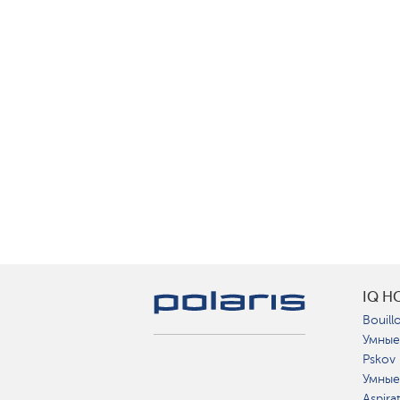
IQ H
Bouillo
Умные
Pskov
Умные
Aspira