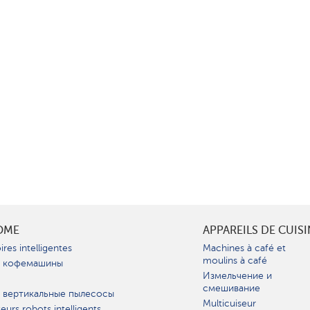
OME
APPAREILS DE CUIS
ires intelligentes
Machines à café et
moulins à café
 кофемашины
Измельчение и
смешивание
 вертикальные пылесосы
Multicuiseur
teurs robots intelligents