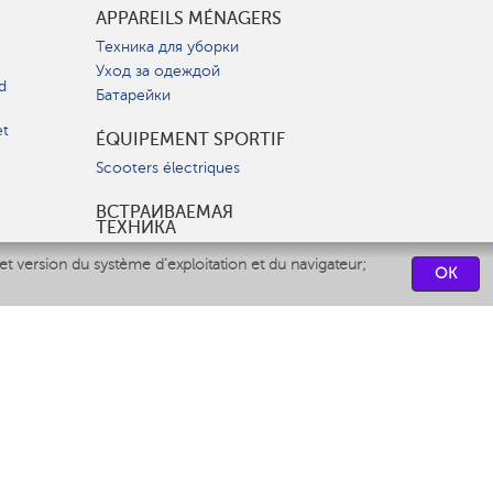
APPAREILS MÉNAGERS
Техника для уборки
Уход за одеждой
d
Батарейки
et
ÉQUIPEMENT SPORTIF
Scooters électriques
ВСТРАИВАЕМАЯ
ТЕХНИКА
Вытяжки
et version du système d'exploitation et du navigateur;
OK
Варочные панели
Духовые шкафы
Посудомоечные машины
CENTRES DE SERVICES
СВЯЗАТЬСЯ С НАМИ