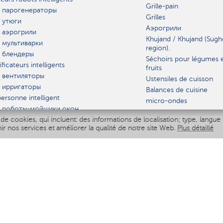
Grille-pain
 парогенераторы
Grilles
 утюги
Аэрогрили
 аэрогрили
Khujand / Khujand (Sugh
 мультиварки
region).
 блендеры
Séchoirs pour légumes 
ficateurs intelligents
fruits
 вентиляторы
Ustensiles de cuisson
 ирригаторы
Balances de cuisine
ersonne intelligent
micro-ondes
 роботы-мойщики окон
de cookies, qui incluent: des informations de localisation; type, langue 
iseur intelligent
VAISSELLE
nir nos services et améliorer la qualité de notre site Web.
Plus détaillé
Polaris IQ Home
AT
ficateurs
ateurs
 air