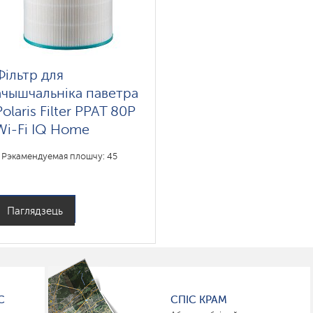
Фільтр для
ачышчальніка паветра
Polaris Filter PPAT 80P
Wi-Fi IQ Home
Рэкамендуемая плошчу: 45
Паглядзець
С
СПІС КРАМ