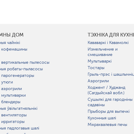
УМНЫ ДОМ
ТЭХНІКА ДЛЯ КУХН
ыя чайнікі
Кававаркі і Кавамолкі
 кофемашины
Измельчение и
смешивание
Мультываркі
 вертикальные пылесосы
Тостары
ныя робаты-пыласосы
Грыль-прэс і шашлычні
 парогенераторы
Аэрогрили
 утюги
Ходжент / Худжанд
 аэрогрили
(Сагдыйскай вобл.)
 мультиварки
Сушылкі для гародніны 
 блендеры
садавіны
ыя ўвільгатняльнікі
Прыборы для выпечкі
 вентиляторы
Кухонныя шалі
 ирригаторы
Мікрахвалевыя печы
ныя падлогавыя шалі