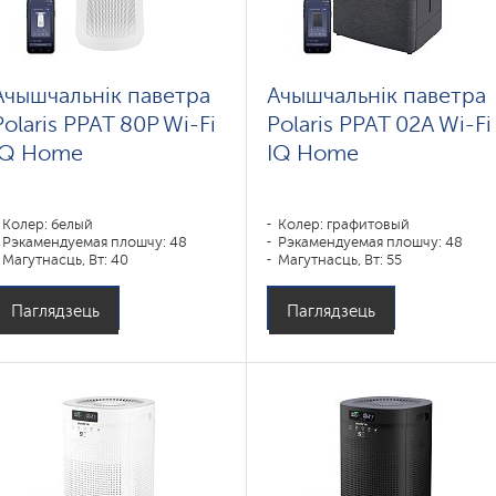
Ачышчальнік паветра
Ачышчальнік паветра
Polaris PPAT 80P Wi-Fi
Polaris PPAT 02A Wi-Fi
IQ Home
IQ Home
Колер: белый
Колер: графитовый
Рэкамендуемая плошчу: 48
Рэкамендуемая плошчу: 48
Магутнасць, Вт: 40
Магутнасць, Вт: 55
Паглядзець
Паглядзець