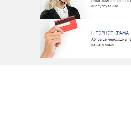
Гарантыйнае і сэрвіс
абслугоўванне
ІНТЭРНЭТ КРАМА
Абярыце неабходны т
вашага дома