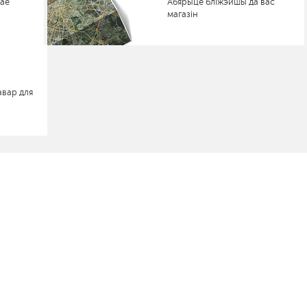
нае
Абярыце бліжэйшы да вас
магазін
авар для