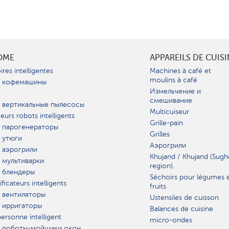
OME
APPAREILS DE CUIS
ires intelligentes
Machines à café et
moulins à café
 кофемашины
Измельчение и
смешивание
 вертикальные пылесосы
Multicuiseur
teurs robots intelligents
Grille-pain
 парогенераторы
Grilles
 утюги
Аэрогрили
 аэрогрили
Khujand / Khujand (Sugh
 мультиварки
region).
 блендеры
Séchoirs pour légumes 
ficateurs intelligents
fruits
 вентиляторы
Ustensiles de cuisson
 ирригаторы
Balances de cuisine
ersonne intelligent
micro-ondes
 роботы-мойщики окон