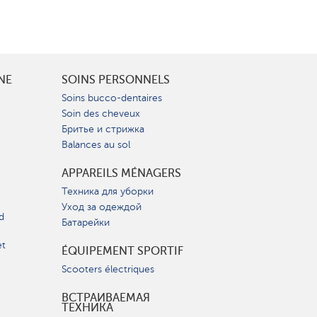
INE
SOINS PERSONNELS
Soins bucco-dentaires
Soin des cheveux
Бритье и стрижка
Balances au sol
APPAREILS MÉNAGERS
Техника для уборки
Уход за одеждой
d
Батарейки
et
ÉQUIPEMENT SPORTIF
Scooters électriques
ВСТРАИВАЕМАЯ
ТЕХНИКА