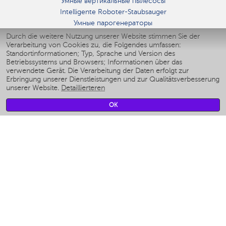
Умные вертикальные пылесосы
Intelligente Roboter-Staubsauger
Умные парогенераторы
Умные утюги
Durch die weitere Nutzung unserer Website stimmen Sie der
Verarbeitung von Cookies zu, die Folgendes umfassen:
Умные аэрогрили
Standortinformationen; Typ, Sprache und Version des
Умные мультиварки
Betriebssystems und Browsers; Informationen über das
Умные блендеры
verwendete Gerät. Die Verarbeitung der Daten erfolgt zur
Smarte befeuchter
Erbringung unserer Dienstleistungen und zur Qualitätsverbesserung
unserer Website.
Detaillierteren
Умные вентиляторы
Умные ирригаторы
OK
Smarte Personenwaage
Умные роботы-мойщики окон
Smarter Multikocher
Мерч Polaris IQ Home
KLIMA
Luftbefeuchter
Ventilatoren
Luftreiniger
KÜCHENGERÄTE