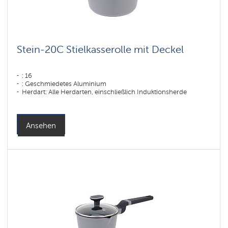
Коллекция
посуды
Stein
Коллекция
Stein-20C Stielkasserolle mit Deckel
посуды
Monolit
: 16
Коллекция
посуды
: Geschmiedetes Aluminium
Solid
Herdart: Alle Herdarten, einschließlich Induktionsherde
Коллекция
посуды
Pearl
Ansehen