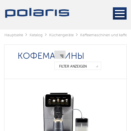
Кофемашины
Kaffeemaschinen
Kaffeemühlen
Hauptseite
Katalog
Küchengeräte
Kaffeemaschinen und kaffee
Wasserkocher
КОФЕМАШИНЫ
Аксессуары
к
кофемашинам
FILTER ANZEIGEN
Умные
кофемашины
Polaris
IQ
home