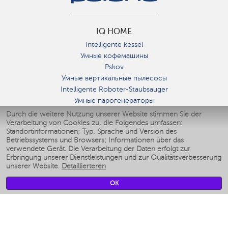
IQ HOME
Intelligente kessel
Умные кофемашины
Pskov
Умные вертикальные пылесосы
Intelligente Roboter-Staubsauger
Умные парогенераторы
Умные утюги
Durch die weitere Nutzung unserer Website stimmen Sie der
Verarbeitung von Cookies zu, die Folgendes umfassen:
Умные аэрогрили
Standortinformationen; Typ, Sprache und Version des
Умные мультиварки
Betriebssystems und Browsers; Informationen über das
Умные блендеры
verwendete Gerät. Die Verarbeitung der Daten erfolgt zur
Smarte befeuchter
Erbringung unserer Dienstleistungen und zur Qualitätsverbesserung
unserer Website.
Detaillierteren
Умные вентиляторы
Умные ирригаторы
OK
Smarte Personenwaage
Умные роботы-мойщики окон
Smarter Multikocher
Мерч Polaris IQ Home