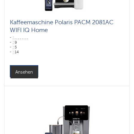
Kaffeemaschine Polaris PACM 2081AC
WIFI IQ Home
: , , , , , , , ,
: 9
: 5
: 14
: 80
Farbe: ,
: ,
Farbe: черный
Ansehen
Wassertank: 1,5 l
Hopper capacity for beans: 200 gr