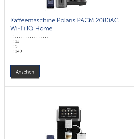
Kaffeemaschine Polaris PACM 2080AC
Wi-Fi IQ Home
: , , , , , , , , , , , , , , , , , ,
: 12
: 5
: 140
: 80
: ,
Farbe: Графит
Leistung, W: 1500 W
Ansehen
Wassertank: 1,6 l
Hopper capacity for beans: 250 gr