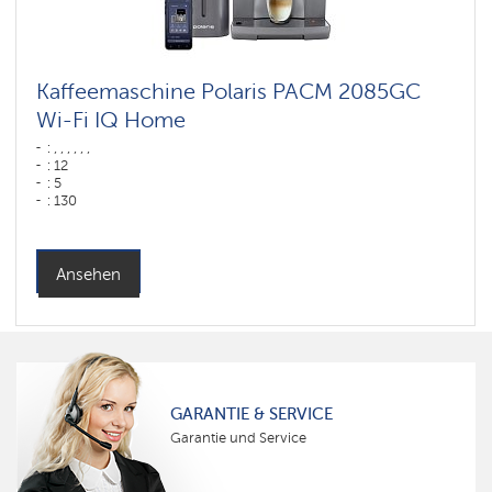
Kaffeemaschine Polaris PACM 2085GC
Wi-Fi IQ Home
: , , , , , ,
: 12
: 5
: 130
: 75
: ,
Farbe: графитовый
Wassertank: 2 l
Ansehen
Hopper capacity for beans: 250 gr
GARANTIE & SERVICE
Garantie und Service