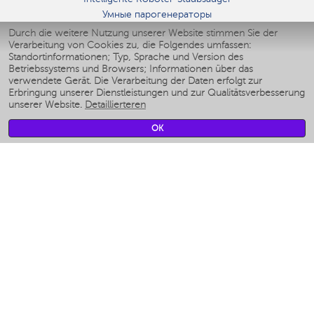
Умные парогенераторы
Умные утюги
Durch die weitere Nutzung unserer Website stimmen Sie der
Verarbeitung von Cookies zu, die Folgendes umfassen:
Умные аэрогрили
Standortinformationen; Typ, Sprache und Version des
Умные мультиварки
Betriebssystems und Browsers; Informationen über das
Умные блендеры
verwendete Gerät. Die Verarbeitung der Daten erfolgt zur
Smarte befeuchter
Erbringung unserer Dienstleistungen und zur Qualitätsverbesserung
unserer Website.
Detaillierteren
Умные вентиляторы
Умные ирригаторы
OK
Smarte Personenwaage
Умные роботы-мойщики окон
Smarter Multikocher
Мерч Polaris IQ Home
KLIMA
Luftbefeuchter
Ventilatoren
Luftreiniger
KÜCHENGERÄTE
Kaffeemaschinen und kaffeemühlen