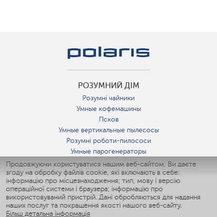
РОЗУМНИЙ ДІМ
Розумні чайники
Умные кофемашины
Псков
Умные вертикальные пылесосы
Розумні роботи-пилососи
Умные парогенераторы
Умные утюги
Продовжуючи користуватися нашим веб-сайтом, Ви даєте
згоду на обробку файлів cookie, які включають в себе:
Умные аэрогрили
інформацію про місцезнаходження; тип, мову і версію
Умные мультиварки
операційної системи і браузера; інформацію про
Умные блендеры
використовуваний пристрій. Дані обробляються для надання
Розумні зволожувачі
наших послуг та покращення якості нашого веб-сайту.
Більш детальна інформація
Умные вентиляторы