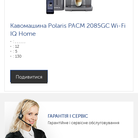
Кавомашина Polaris PACM 2085GC Wi-Fi
IQ Home
: , , , , , ,
: 12
: 5
: 130
: 75
: ,
Колір: графитовый
Потужність, Вт: 1450
Подивитися
Об'єм контейнера для води: 2
Емкость бункера для зерен: 250 гр
ГАРАНТІЯ І СЕРВІС
Гарантійне і сервісне обслуговування