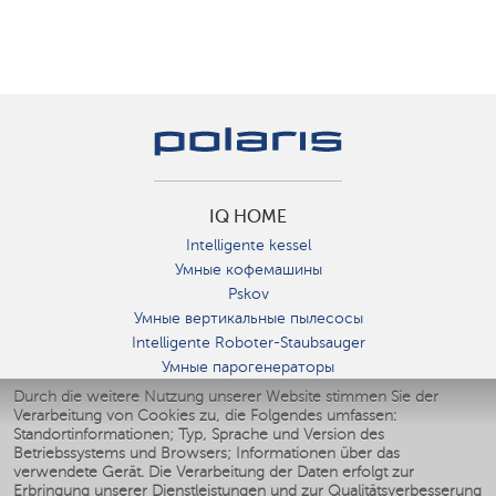
IQ HOME
Intelligente kessel
Умные кофемашины
Pskov
Умные вертикальные пылесосы
Intelligente Roboter-Staubsauger
Умные парогенераторы
Умные утюги
Durch die weitere Nutzung unserer Website stimmen Sie der
Verarbeitung von Cookies zu, die Folgendes umfassen:
Умные аэрогрили
Standortinformationen; Typ, Sprache und Version des
Умные мультиварки
Betriebssystems und Browsers; Informationen über das
Умные блендеры
verwendete Gerät. Die Verarbeitung der Daten erfolgt zur
Smarte befeuchter
Erbringung unserer Dienstleistungen und zur Qualitätsverbesserung