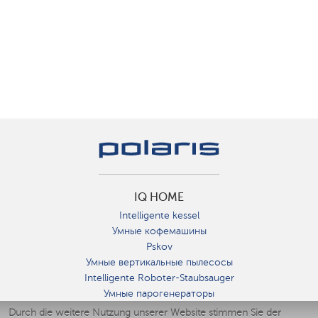
IQ HOME
Intelligente kessel
Умные кофемашины
Pskov
Умные вертикальные пылесосы
Intelligente Roboter-Staubsauger
Умные парогенераторы
Умные утюги
Durch die weitere Nutzung unserer Website stimmen Sie der