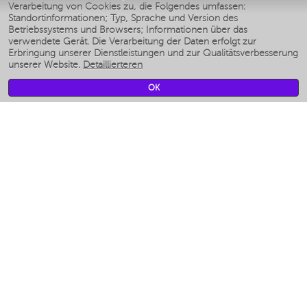
Verarbeitung von Cookies zu, die Folgendes umfassen:
Умные аэрогрили
Standortinformationen; Typ, Sprache und Version des
Умные мультиварки
Betriebssystems und Browsers; Informationen über das
Умные блендеры
verwendete Gerät. Die Verarbeitung der Daten erfolgt zur
Smarte befeuchter
Erbringung unserer Dienstleistungen und zur Qualitätsverbesserung
unserer Website.
Detaillierteren
Умные вентиляторы
Умные ирригаторы
OK
Smarte Personenwaage
Умные роботы-мойщики окон
Smarter Multikocher
Мерч Polaris IQ Home
KLIMA
Luftbefeuchter
Ventilatoren
Luftreiniger
KÜCHENGERÄTE
Kaffeemaschinen und kaffeemühlen
Измельчение и смешивание
Multi-Herd