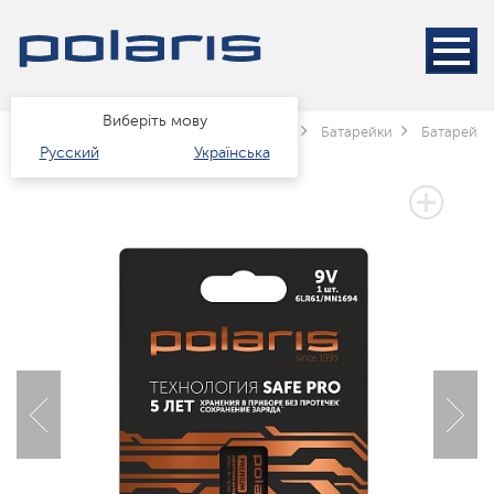
Виберіть мову
Головна
Каталог
Техніка для дому
Батарейки
Батарейки 
Русский
Українська