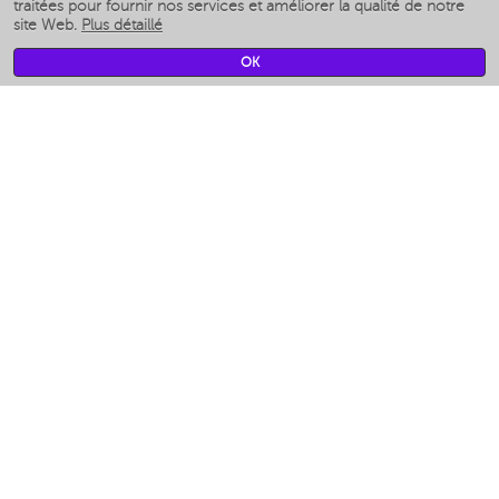
Humidificateurs intelligents
traitées pour fournir nos services et améliorer la qualité de notre
site Web.
Plus détaillé
Умные вентиляторы
Умные ирригаторы
OK
Pèse-personne intelligent
Умные роботы-мойщики окон
Multicuiseur intelligent
Мерч Polaris IQ Home
CLIMAT
Humidificateurs
Ventilateurs
Filtre a air
APPAREILS DE CUISINE
Machines à café et moulins à café
Измельчение и смешивание
Multicuiseur
Grille-pain
Grilles
Аэрогрили
Khujand / Khujand (Sughd region).