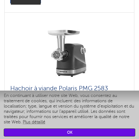
Hachoir à viande Polaris PMG 2583
En continuant à utiliser notre site Web, vous consentez au
traitement de cookies, qui incluent: des informations de
Couleur: 100
localisation; type, langue et version du système d'exploitation et du
Puissance, W: 600 W
navigateur; informations sur l'appareil utilisé. Les données sont
traitées pour fournir nos services et améliorer la qualité de notre
site Web.
Plus détaillé
Assister à
OK