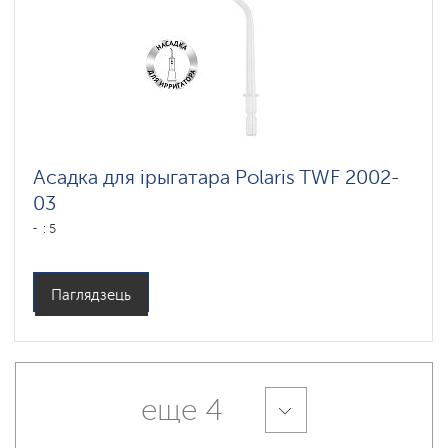
Асадка для ірыгатара Polaris TWF 2002-
03
: 5
Паглядзець
еще 4