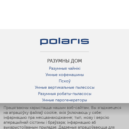
РАЗУМНЫ ДОМ
Разумныя чайнікі
Умные кофемашины
Пскоў
Умные вертикальные пылесосы
Разумныя робаты-пыласосы
Умные парогенераторы
Умные утюги
Працягваючы карыстацца нашым вэб-сайтам, Вы згаджаецеся
на апрацоўку файлаў cookie, якія ўключаюць у сябе:
Умные аэрогрили
інфармацыю пра месцазнаходжанне; тып, мову і версію
Умные мультиварки
аперацыйнай сістэмы і браўзэра; інфармацыю аб
Умные блендеры
выкарыстоўваным прыладзе. Дадзеныя апрацоўваюцца для