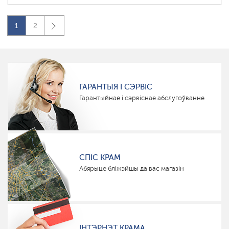
1
2
ГАРАНТЫЯ І СЭРВІС
Гарантыйнае і сэрвіснае абслугоўванне
СПІС КРАМ
Абярыце бліжэйшы да вас магазін
ІНТЭРНЭТ КРАМА