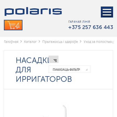
Электрические
зубные
щетки
ГАРАЧАЯ ЛІНІЯ
Ирригаторы
+375 257 636 443
Зубные
пасты
Галоўная
Каталог
Прыгажосць і здароўе
Уход за полостью рт
Портативные
ирригаторы
НАСАДКИ
Стационарные
ДЛЯ
ирригаторы
ПАКАЗАЦЬ ФІЛЬТР
Умные
ИРРИГАТОРОВ
ирригаторы
Polaris
IQ
home
Насадки
для
ирригаторов