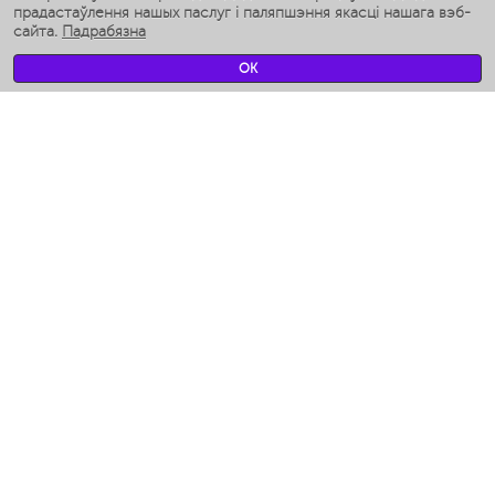
Разумныя ўвільгатняльнікі
прадастаўлення нашых паслуг і паляпшэння якасці нашага вэб-
сайта.
Падрабязна
Умные вентиляторы
Умные ирригаторы
OK
Разумныя падлогавыя шалі
Умные роботы-мойщики окон
Разумныя мультиварки
Мерч Polaris IQ Home
КЛІМАТ
Увільгатняльнікі
Вентылятары
Паветраачышчальнікі
ТЭХНІКА ДЛЯ КУХНІ
Кававаркі і Кавамолкі
Измельчение и смешивание
Мультываркі
Тостары
Грыль-прэс і шашлычніцы
Аэрогрили