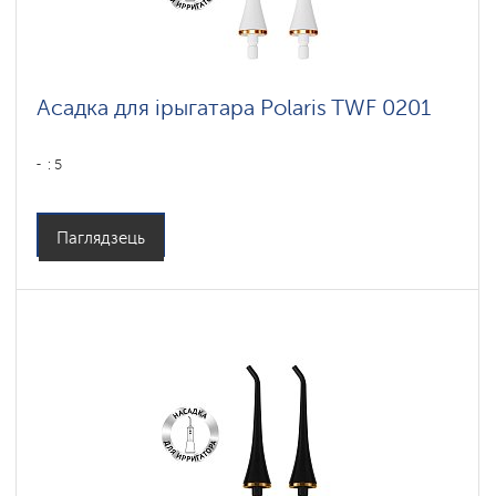
Асадка для ірыгатара Polaris TWF 0201
: 5
Паглядзець