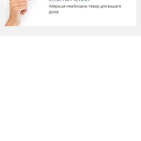
Абярыце неабходны тавар для вашага
дома