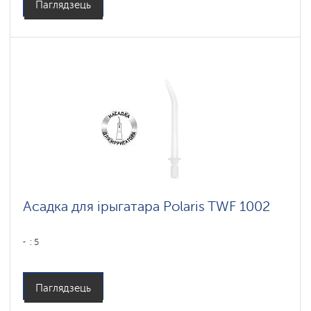
Паглядзець
Асадка для ірыгатара Polaris TWF 1002
: 5
Паглядзець