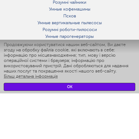
Розумні чайники
Умные кофемашины
Псков
Умные вертикальные пылесосы
Розумні роботи-пилососи
Умные парогенераторы
Умные утюги
Продовжуючи користуватися нашим веб-сайтом, Ви даєте
згоду на обробку файлів cookie, які включають в себе:
Умные аэрогрили
інформацію про місцезнаходження; тип, мову і версію
Умные мультиварки
операційної системи і браузера; інформацію про
Умные блендеры
використовуваний пристрій. Дані обробляються для надання
Розумні зволожувачі
наших послуг та покращення якості нашого веб-сайту.
Більш детальна інформація
Умные вентиляторы
Умные ирригаторы
OK
Розумні підлогові ваги
Умные роботы-мойщики окон
Розумні мультиварки
Мерч Polaris IQ Home
КЛІМАТ
зволожувачі
Вентилятори