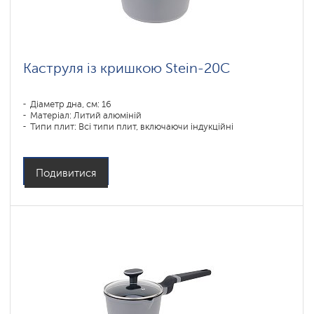
Коллекция
посуды
Stein
Коллекция
Каструля із кришкою Stein-20C
посуды
Monolit
Діаметр дна, см: 16
Коллекция
посуды
Матеріал: Литий алюміній
Solid
Типи плит: Всі типи плит, включаючи індукційні
Коллекция
посуды
Pearl
Подивитися