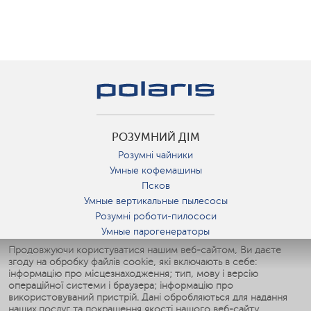
РОЗУМНИЙ ДІМ
Розумні чайники
Умные кофемашины
Псков
Умные вертикальные пылесосы
Розумні роботи-пилососи
Умные парогенераторы
Умные утюги
Продовжуючи користуватися нашим веб-сайтом, Ви даєте
згоду на обробку файлів cookie, які включають в себе:
Умные аэрогрили
інформацію про місцезнаходження; тип, мову і версію
Умные мультиварки
операційної системи і браузера; інформацію про
Умные блендеры
використовуваний пристрій. Дані обробляються для надання
Розумні зволожувачі
наших послуг та покращення якості нашого веб-сайту.