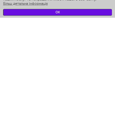
Більш детальна інформація
Умные вентиляторы
Умные ирригаторы
OK
Розумні підлогові ваги
Умные роботы-мойщики окон
Розумні мультиварки
Мерч Polaris IQ Home
КЛІМАТ
зволожувачі
Вентилятори
очищувачі повітря
ТЕХНІКА ДЛЯ КУХНІ
Кавоварки і Кавомолки
Измельчение и смешивание
Мультиварки
Тостери
Гриль-прес і шашличниці
Аэрогрили
Ходжент / Худжанд (Согдийская обл.)