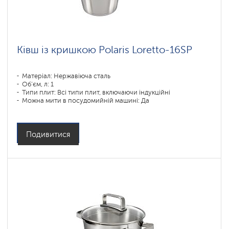
Коллекция
посуды
Stein
Коллекция
Ківш із кришкою Polaris Loretto-16SP
посуды
Monolit
Матеріал: Нержавіюча сталь
Коллекция
посуды
Об'єм, л: 1
Solid
Типи плит: Всі типи плит, включаючи індукційні
Можна мити в посудомийній машині: Да
Коллекция
посуды
Pearl
Подивитися