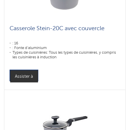
Коллекция
посуды
Stein
Коллекция
Casserole Stein-20C avec couvercle
посуды
Monolit
: 16
Коллекция
посуды
: Fonte d'aluminium
Solid
Types de cuisinières: Tous les types de cuisinières, y compris
les cuisinières à induction
Коллекция
посуды
Pearl
Assister à