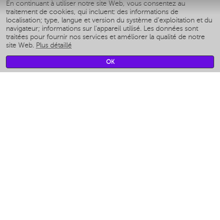
En continuant à utiliser notre site Web, vous consentez au
Умные аэрогрили
traitement de cookies, qui incluent: des informations de
Умные мультиварки
localisation; type, langue et version du système d'exploitation et du
Умные блендеры
navigateur; informations sur l'appareil utilisé. Les données sont
Humidificateurs intelligents
traitées pour fournir nos services et améliorer la qualité de notre
site Web.
Plus détaillé
Умные вентиляторы
Умные ирригаторы
OK
Pèse-personne intelligent
Умные роботы-мойщики окон
Multicuiseur intelligent
Мерч Polaris IQ Home
CLIMAT
Humidificateurs
Ventilateurs
Filtre a air
APPAREILS DE CUISINE
Machines à café et moulins à café
Измельчение и смешивание
Multicuiseur
Grille-pain