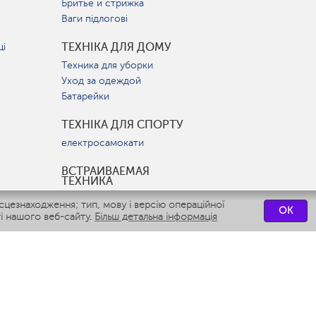
Бритье и стрижка
Ваги підлогові
ТЕХНІКА ДЛЯ ДОМУ
ці
Техника для уборки
Уход за одеждой
Батарейки
ТЕХНІКА ДЛЯ СПОРТУ
електросамокати
ВСТРАИВАЕМАЯ
ТЕХНИКА
Вытяжки
цезнаходження; тип, мову і версію операційної
OK
Варочные панели
і нашого веб-сайту.
Більш детальна інформація
Духовые шкафы
Посудомоечные машины
СЕРВІСНІ ЦЕНТРИ
СВЯЗАТЬСЯ С НАМИ