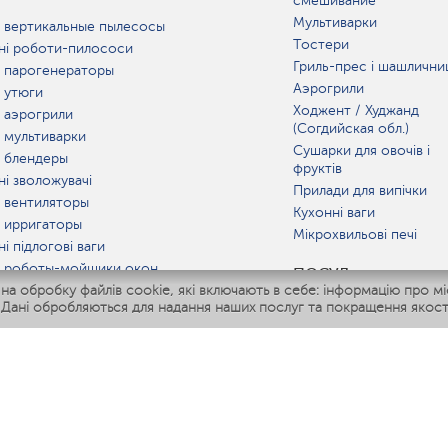
смешивание
Мультиварки
 вертикальные пылесосы
Тостери
ні роботи-пилососи
Гриль-прес і шашлични
 парогенераторы
Аэрогрили
 утюги
Ходжент / Худжанд
 аэрогрили
(Согдийская обл.)
 мультиварки
Сушарки для овочів і
 блендеры
фруктів
ні зволожувачі
Прилади для випічки
 вентиляторы
Кухонні ваги
 ирригаторы
Мікрохвильові печі
і підлогові ваги
 роботы-мойщики окон
ПОСУД
 обробку файлів cookie, які включають в себе: інформацію про міс
ні мультиварки
 Дані обробляються для надання наших послуг та покращення якост
Polaris IQ Home
АТ
жувачі
лятори
ачі повітря