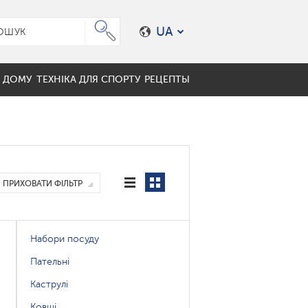
UA
Я ДОМУ
ТЕХНІКА ДЛЯ СПОРТУ
РЕЦЕПТЫ
ФРУКТІВ
ч-преси
Й
ерные кофеварки
окружки
ГИ
ПРИХОВАТИ ФІЛЬТР
нные аксессуары
Набори посуду
Пательні
Каструлі
Ковші