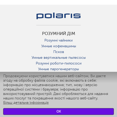
РОЗУМНИЙ ДІМ
Розумні чайники
Умные кофемашины
Псков
Умные вертикальные пылесосы
Розумні роботи-пилососи
Умные парогенераторы
Умные утюги
Продовжуючи користуватися нашим веб-сайтом, Ви даєте
згоду на обробку файлів cookie, які включають в себе:
Умные аэрогрили
інформацію про місцезнаходження; тип, мову і версію
Умные мультиварки
операційної системи і браузера; інформацію про
Умные блендеры
використовуваний пристрій. Дані обробляються для надання
Розумні зволожувачі
наших послуг та покращення якості нашого веб-сайту.
Більш детальна інформація
Умные вентиляторы
Умные ирригаторы
OK
Розумні підлогові ваги