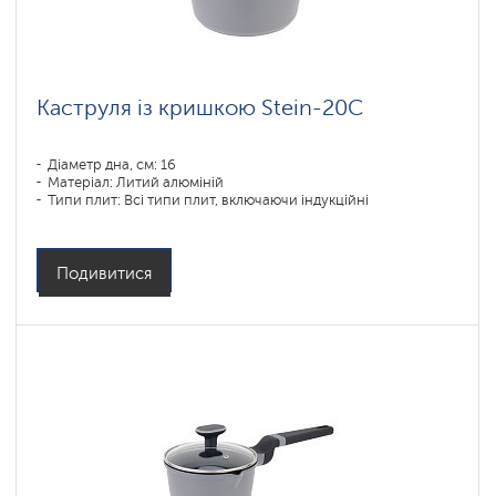
Коллекция
посуды
Stein
Коллекция
Каструля із кришкою Stein-20C
посуды
Monolit
Діаметр дна, см: 16
Коллекция
посуды
Матеріал: Литий алюміній
Solid
Типи плит: Всі типи плит, включаючи індукційні
Коллекция
посуды
Pearl
Подивитися