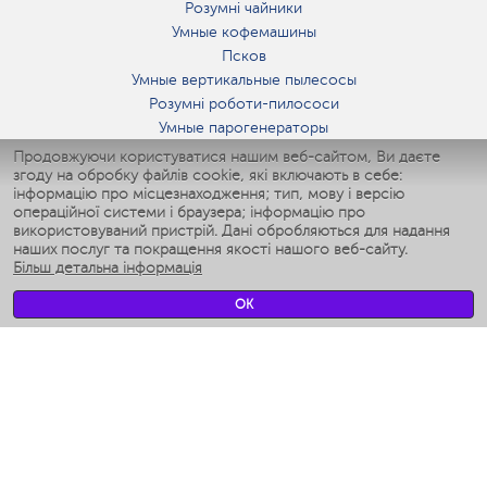
Розумні чайники
Умные кофемашины
Псков
Умные вертикальные пылесосы
Розумні роботи-пилососи
Умные парогенераторы
Умные утюги
Продовжуючи користуватися нашим веб-сайтом, Ви даєте
згоду на обробку файлів cookie, які включають в себе:
Умные аэрогрили
інформацію про місцезнаходження; тип, мову і версію
Умные мультиварки
операційної системи і браузера; інформацію про
Умные блендеры
використовуваний пристрій. Дані обробляються для надання
Розумні зволожувачі
наших послуг та покращення якості нашого веб-сайту.
Більш детальна інформація
Умные вентиляторы
Умные ирригаторы
OK
Розумні підлогові ваги
Умные роботы-мойщики окон
Розумні мультиварки
Мерч Polaris IQ Home
КЛІМАТ
зволожувачі
Вентилятори