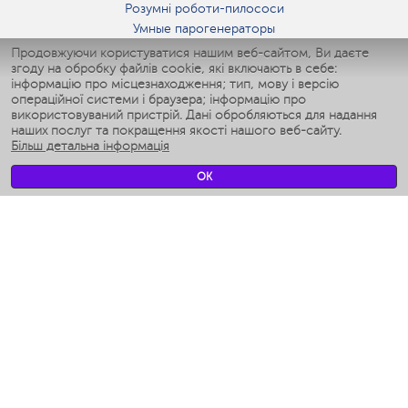
Розумні роботи-пилососи
Умные парогенераторы
Умные утюги
Продовжуючи користуватися нашим веб-сайтом, Ви даєте
згоду на обробку файлів cookie, які включають в себе:
Умные аэрогрили
інформацію про місцезнаходження; тип, мову і версію
Умные мультиварки
операційної системи і браузера; інформацію про
Умные блендеры
використовуваний пристрій. Дані обробляються для надання
Розумні зволожувачі
наших послуг та покращення якості нашого веб-сайту.
Більш детальна інформація
Умные вентиляторы
Умные ирригаторы
OK
Розумні підлогові ваги
Умные роботы-мойщики окон
Розумні мультиварки
Мерч Polaris IQ Home
КЛІМАТ
зволожувачі
Вентилятори
очищувачі повітря
ТЕХНІКА ДЛЯ КУХНІ