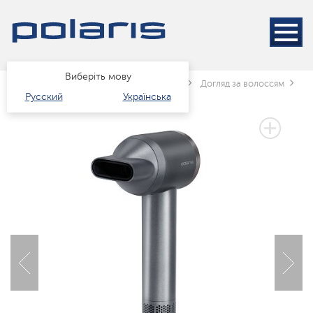
Виберіть мову
Головна
Каталог
краса і здоров'я
Догляд за волоссям
Ф
Русский
Українська