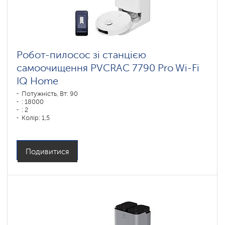
Робот-пилосос зі станцією
самоочищення PVCRAC 7790 Pro Wi-Fi
IQ Home
Потужність, Вт: 90
: 18000
: 2
Колір: 1,5
Колір: белый
Тип збирання: суха і волога
Бічні щітки: 1
Подивитися