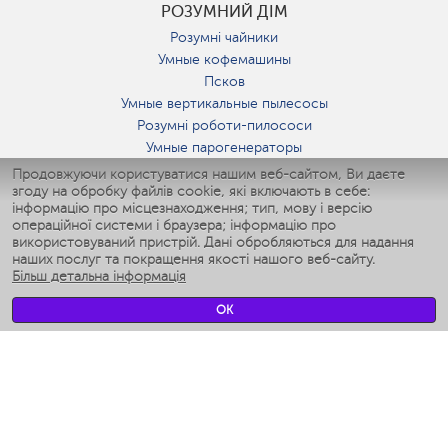
РОЗУМНИЙ ДІМ
Розумні чайники
Умные кофемашины
Псков
Умные вертикальные пылесосы
Розумні роботи-пилососи
Умные парогенераторы
Умные утюги
Продовжуючи користуватися нашим веб-сайтом, Ви даєте
згоду на обробку файлів cookie, які включають в себе:
Умные аэрогрили
інформацію про місцезнаходження; тип, мову і версію
Умные мультиварки
операційної системи і браузера; інформацію про
Умные блендеры
використовуваний пристрій. Дані обробляються для надання
Розумні зволожувачі
наших послуг та покращення якості нашого веб-сайту.
Більш детальна інформація
Умные вентиляторы
Умные ирригаторы
OK
Розумні підлогові ваги
Умные роботы-мойщики окон
Розумні мультиварки
Мерч Polaris IQ Home
КЛІМАТ