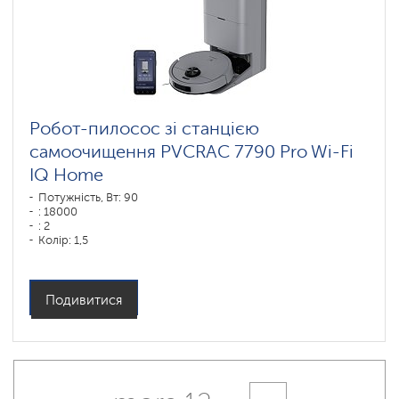
Робот-пилосос зі станцією
самоочищення PVCRAC 7790 Pro Wi-Fi
IQ Home
Потужність, Вт: 90
: 18000
: 2
Колір: 1,5
Колір: графитовый
Тип збирання: суха і волога
Бічні щітки: 1
Подивитися