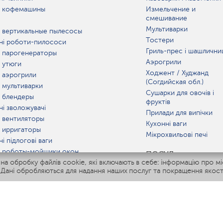
 кофемашины
Измельчение и
смешивание
Мультиварки
 вертикальные пылесосы
Тостери
ні роботи-пилососи
Гриль-прес і шашлични
 парогенераторы
Аэрогрили
 утюги
Ходжент / Худжанд
 аэрогрили
(Согдийская обл.)
 мультиварки
Сушарки для овочів і
 блендеры
фруктів
ні зволожувачі
Прилади для випічки
 вентиляторы
Кухонні ваги
 ирригаторы
Мікрохвильові печі
і підлогові ваги
 роботы-мойщики окон
ПОСУД
 обробку файлів cookie, які включають в себе: інформацію про міс
ні мультиварки
 Дані обробляються для надання наших послуг та покращення якост
Polaris IQ Home
АТ
жувачі
лятори