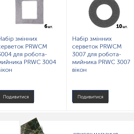
Набір змінних
Набір змінних
серветок PRWCM
серветок PRWCM
3004 для робота-
3007 для робота-
мийника PRWC 3004
мийника PRWC 3007
вікон
вікон
Подивитися
Подивитися