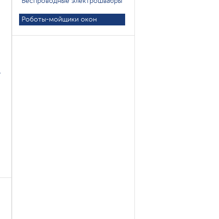
Беспроводные электрошвабры
Роботы-мойщики окон
-