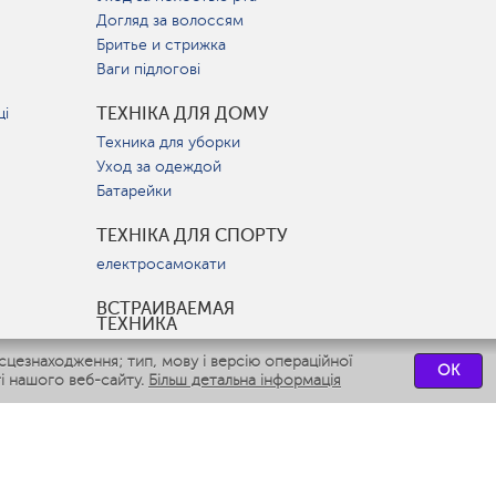
Догляд за волоссям
Бритье и стрижка
Ваги підлогові
ТЕХНІКА ДЛЯ ДОМУ
ці
Техника для уборки
Уход за одеждой
Батарейки
ТЕХНІКА ДЛЯ СПОРТУ
електросамокати
ВСТРАИВАЕМАЯ
ТЕХНИКА
Вытяжки
цезнаходження; тип, мову і версію операційної
OK
Варочные панели
і нашого веб-сайту.
Більш детальна інформація
Духовые шкафы
Посудомоечные машины
СЕРВІСНІ ЦЕНТРИ