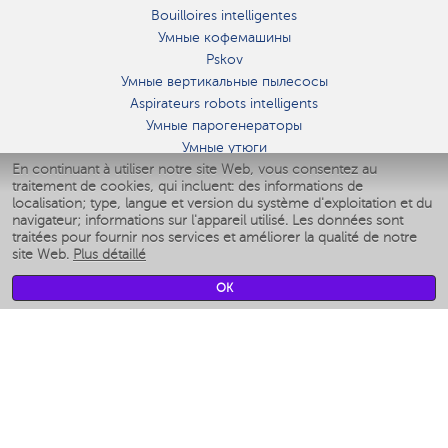
Bouilloires intelligentes
Умные кофемашины
Pskov
Умные вертикальные пылесосы
Aspirateurs robots intelligents
Умные парогенераторы
Умные утюги
En continuant à utiliser notre site Web, vous consentez au
Умные аэрогрили
traitement de cookies, qui incluent: des informations de
Умные мультиварки
localisation; type, langue et version du système d'exploitation et du
Умные блендеры
navigateur; informations sur l'appareil utilisé. Les données sont
Humidificateurs intelligents
traitées pour fournir nos services et améliorer la qualité de notre
site Web.
Plus détaillé
Умные вентиляторы
Умные ирригаторы
OK
Pèse-personne intelligent
Умные роботы-мойщики окон
Multicuiseur intelligent
Мерч Polaris IQ Home
CLIMAT
Humidificateurs