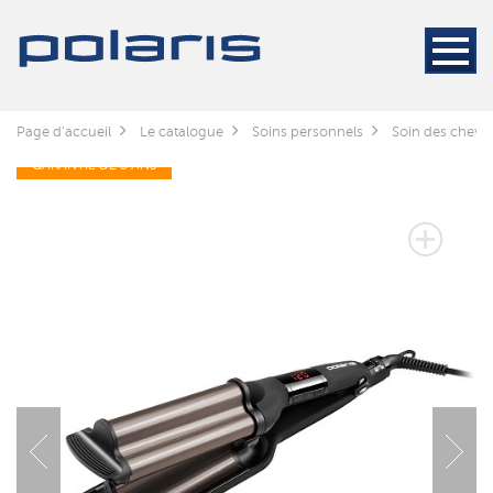
Page d'accueil
Le catalogue
Soins personnels
Soin des cheve
GARANTIE DE 3 ANS