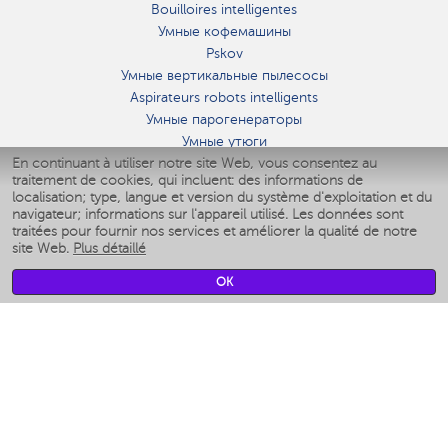
Bouilloires intelligentes
Умные кофемашины
Pskov
Умные вертикальные пылесосы
Aspirateurs robots intelligents
Умные парогенераторы
Умные утюги
En continuant à utiliser notre site Web, vous consentez au
Умные аэрогрили
traitement de cookies, qui incluent: des informations de
Умные мультиварки
localisation; type, langue et version du système d'exploitation et du
Умные блендеры
navigateur; informations sur l'appareil utilisé. Les données sont
Humidificateurs intelligents
traitées pour fournir nos services et améliorer la qualité de notre
site Web.
Plus détaillé
Умные вентиляторы
Умные ирригаторы
OK
Pèse-personne intelligent
Умные роботы-мойщики окон
Multicuiseur intelligent
Мерч Polaris IQ Home
CLIMAT
Humidificateurs