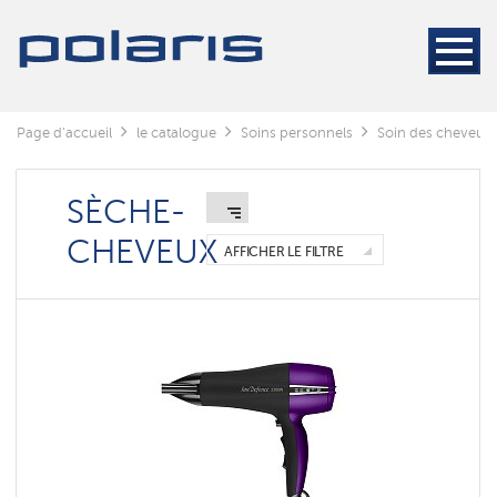
Styler
Sèche-
cheveux
Sèches
Page d'accueil
le catalogue
Soins personnels
Soin des cheveux
-
cheveux
avec
une
SÈCHE-
peigne
CHEVEUX
AFFICHER LE FILTRE
Sèche-
cheveux
pliables