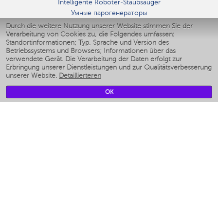
Intelligente Roboter-Staubsauger
Умные парогенераторы
Умные утюги
Durch die weitere Nutzung unserer Website stimmen Sie der
Verarbeitung von Cookies zu, die Folgendes umfassen:
Умные аэрогрили
Standortinformationen; Typ, Sprache und Version des
Умные мультиварки
Betriebssystems und Browsers; Informationen über das
Умные блендеры
verwendete Gerät. Die Verarbeitung der Daten erfolgt zur
Smarte befeuchter
Erbringung unserer Dienstleistungen und zur Qualitätsverbesserung
unserer Website.
Detaillierteren
Умные вентиляторы
Умные ирригаторы
OK
Smarte Personenwaage
Умные роботы-мойщики окон
Smarter Multikocher
Мерч Polaris IQ Home
KLIMA
Luftbefeuchter
Ventilatoren
Luftreiniger
KÜCHENGERÄTE
Kaffeemaschinen und kaffeemühlen