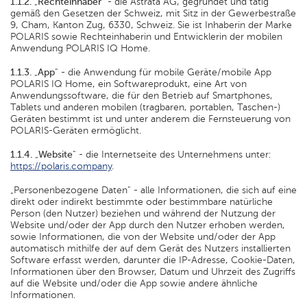
1.1.2.
„
Rechteinhaber
" - die Astrata AG, gegründet und tätig
gemäß den Gesetzen der Schweiz, mit Sitz in der Gewerbestraße
9, Cham, Kanton Zug, 6330, Schweiz. Sie ist Inhaberin der Marke
POLARIS sowie Rechteinhaberin und Entwicklerin der mobilen
Anwendung POLARIS IQ Home.
1.1.3.
„
App
" - die Anwendung für mobile Geräte/mobile App
POLARIS IQ Home, ein Softwareprodukt, eine Art von
Anwendungssoftware, die für den Betrieb auf Smartphones,
Tablets und anderen mobilen (tragbaren, portablen, Taschen-)
Geräten bestimmt ist und unter anderem die Fernsteuerung von
POLARIS-Geräten ermöglicht.
1.1.4.
„
Website
" - die Internetseite des Unternehmens unter:
https://polaris.company
.
„Personenbezogene Daten" - alle Informationen, die sich auf eine
direkt oder indirekt bestimmte oder bestimmbare natürliche
Person (den Nutzer) beziehen und während der Nutzung der
Website und/oder der App durch den Nutzer erhoben werden,
sowie Informationen, die von der Website und/oder der App
automatisch mithilfe der auf dem Gerät des Nutzers installierten
Software erfasst werden, darunter die IP-Adresse, Cookie-Daten,
Informationen über den Browser, Datum und Uhrzeit des Zugriffs
auf die Website und/oder die App sowie andere ähnliche
Informationen.