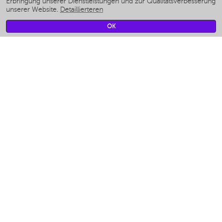
Smarte befeuchter
Erbringung unserer Dienstleistungen und zur Qualitätsverbesserung
unserer Website.
Detaillierteren
Умные вентиляторы
Умные ирригаторы
OK
Smarte Personenwaage
Умные роботы-мойщики окон
Smarter Multikocher
Мерч Polaris IQ Home
KLIMA
Luftbefeuchter
Ventilatoren
Luftreiniger
KÜCHENGERÄTE
Kaffeemaschinen und kaffeemühlen
Измельчение и смешивание
Multi-Herd
Toaster
Gitter
Аэрогрили
Khujand / Khujand (Sughd region).