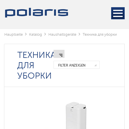
Staubsauger
Dampfreiniger
Беспроводные
электрошвабры
Hauptseite
Katalog
Haushaltsgeräte
Техника для уборки
Роботы-
мойщики
окон
ТЕХНИКА
ДЛЯ
FILTER ANZEIGEN
УБОРКИ