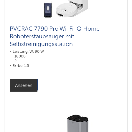
PVCRAC 7790 Pro Wi-Fi IQ Home
Roboterstaubsauger mit
Selbstreinigungsstation
Leistung, W: 90 W
: 18000
: 2
Farbe: 1,5
Farbe: белый
Reinigungstyp: trocken und nass
Seitenbürsten: 1
Ansehen