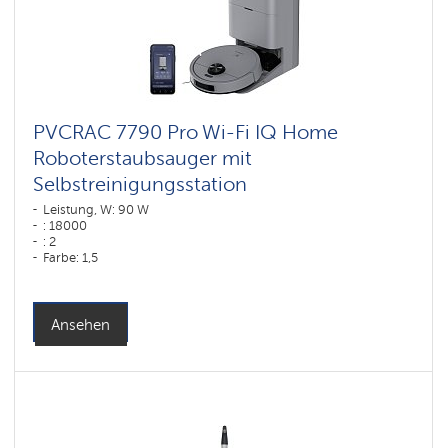
PVCRAC 7790 Pro Wi-Fi IQ Home
Roboterstaubsauger mit
Selbstreinigungsstation
Leistung, W: 90 W
: 18000
: 2
Farbe: 1,5
Farbe: графитовый
Reinigungstyp: trocken und nass
Seitenbürsten: 1
Ansehen