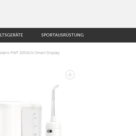
LTSGERÄTE
SPORTAUSRÜSTUNG
BST UND GEMÜSE
 Polaris PWF 2004UV Smart Display
ösische Presse
ir-Kaffeemaschine
mobecher
E
er
enzubehör