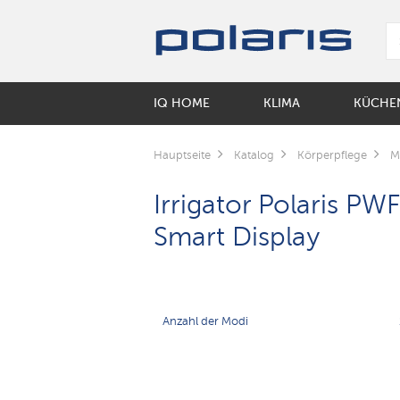
IQ HOME
KLIMA
KÜCHE
INTELLIGENTE KESSEL
LUFTBEFEUCHTER
KAFFEEMASCHINEN UND KAFFEEM
NACH SAMMLUNGEN
MUNDPFLEGE
ELEKTROROLLER
Hauptseite
Katalog
Körperpflege
M
Luftwäscher
Kaffeemaschinen
Коллекция посуды Keep
Elektrische Zahnbürsten
УМНЫЕ ВЕРТИКАЛЬНЫЕ ПЫЛЕС
Irrigator Polaris P
Luftbefeuchter Zubehör
Kaffeemühlen
Коллекция посуды Monolit
Ирригаторы
Wasserkocher
Коллекция посуды Solid
LUFTREINIGER
Smart Display
INTELLIGENTE ROBOTER-STAUBS
BODENWAAGEN
MULTI-HERD
SMARTER MULTIKOCHER
Innentöpfe für Multikocher
Anzahl der Modi
GITTER
MIKROWELLEN