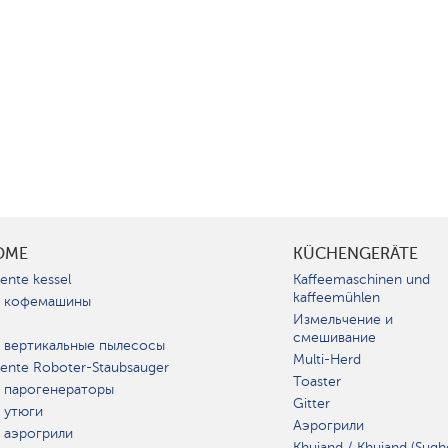
OME
KÜCHENGERÄTE
gente kessel
Kaffeemaschinen und
kaffeemühlen
 кофемашины
Измельчение и
смешивание
 вертикальные пылесосы
Multi-Herd
igente Roboter-Staubsauger
Toaster
 парогенераторы
Gitter
 утюги
Аэрогрили
 аэрогрили
Khujand / Khujand (Sugh