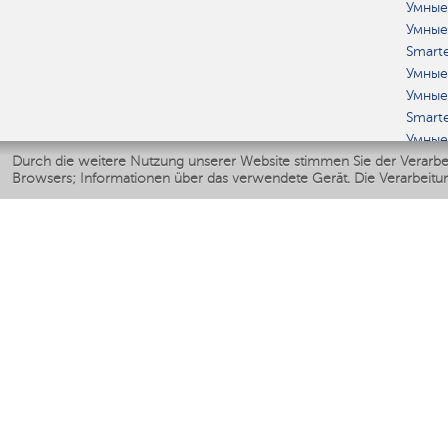
Умные
Умные
Smart
Умные
Умные
Smart
Умные
Durch die weitere Nutzung unserer Website stimmen Sie der Verarbe
Smarte
Browsers; Informationen über das verwendete Gerät. Die Verarbeitun
Мерч 
KLIM
Luftbe
Ventil
Luftre
© 2006-2026 OOO „AGI Electronics“.