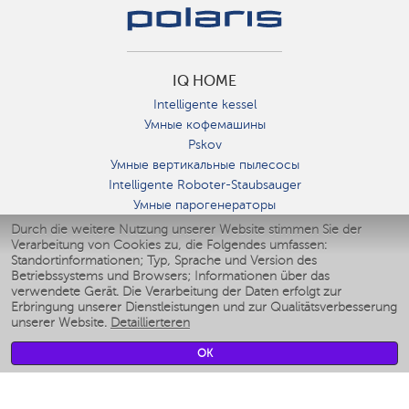
IQ HOME
Intelligente kessel
Умные кофемашины
Pskov
Умные вертикальные пылесосы
Intelligente Roboter-Staubsauger
Умные парогенераторы
Умные утюги
Durch die weitere Nutzung unserer Website stimmen Sie der
Verarbeitung von Cookies zu, die Folgendes umfassen:
Умные аэрогрили
Standortinformationen; Typ, Sprache und Version des
Умные мультиварки
Betriebssystems und Browsers; Informationen über das
Умные блендеры
verwendete Gerät. Die Verarbeitung der Daten erfolgt zur
Smarte befeuchter
Erbringung unserer Dienstleistungen und zur Qualitätsverbesserung
unserer Website.
Detaillierteren
Умные вентиляторы
Умные ирригаторы
OK
Smarte Personenwaage
Умные роботы-мойщики окон
Smarter Multikocher