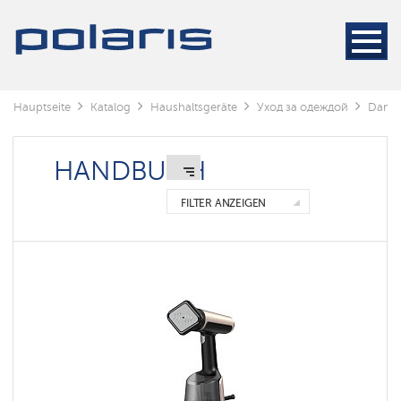
Dampfbürsten
Dampfgeneratoren
Bügeleisen
Hauptseite
Katalog
Haushaltsgeräte
Уход за одеждой
Dampf
Bodenständig
HANDBUCH
Handbuch
FILTER ANZEIGEN