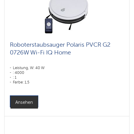
Roboterstaubsauger Polaris PVCR G2
0726W Wi-Fi IQ Home
Leistung, W: 40 W
: 4000
: 1
Farbe: 1,5
Farbe: белый
Reinigungstyp: trocken und nass
Seitenbürsten: 2
Ansehen