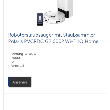
Roboterstaubsauger mit Staubsammler
Polaris PVCRDC G2 6002 Wi-Fi IQ Home
Leistung, W: 45 W
: 9000
: 2
Farbe: 1,5
Farbe: белый
Reinigungstyp: trocken und nass
Seitenbürsten: 1
Ansehen