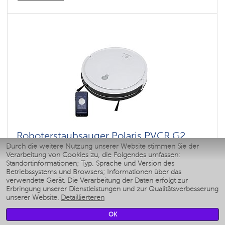
Roboterstaubsauger Polaris PVCR G2
Durch die weitere Nutzung unserer Website stimmen Sie der
1226 Wi-Fi IQ Home
Verarbeitung von Cookies zu, die Folgendes umfassen:
Standortinformationen; Typ, Sprache und Version des
Betriebssystems und Browsers; Informationen über das
Leistung, W: 40 W
verwendete Gerät. Die Verarbeitung der Daten erfolgt zur
: 4000
Erbringung unserer Dienstleistungen und zur Qualitätsverbesserung
: 1
unserer Website.
Detaillierteren
Farbe: 1,5
Farbe: Белый
Reinigungstyp: trocken und nass
OK
Seitenbürsten: 2