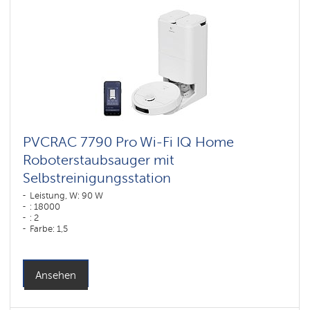
Wi-
Fi
Roboter-
Staubsauger
Polaris
IQ
home
Komponenten
für
Roboterstaubsauger
PVCRAC 7790 Pro Wi-Fi IQ Home
Roboterstaubsauger mit
Selbstreinigungsstation
Leistung, W: 90 W
: 18000
: 2
Farbe: 1,5
Farbe: белый
Reinigungstyp: trocken und nass
Seitenbürsten: 1
Ansehen