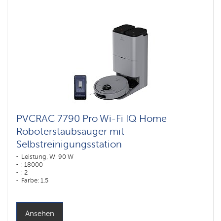
PVCRAC 7790 Pro Wi-Fi IQ Home
Roboterstaubsauger mit
Selbstreinigungsstation
Leistung, W: 90 W
: 18000
: 2
Farbe: 1,5
Farbe: графитовый
Reinigungstyp: trocken und nass
Seitenbürsten: 1
Ansehen