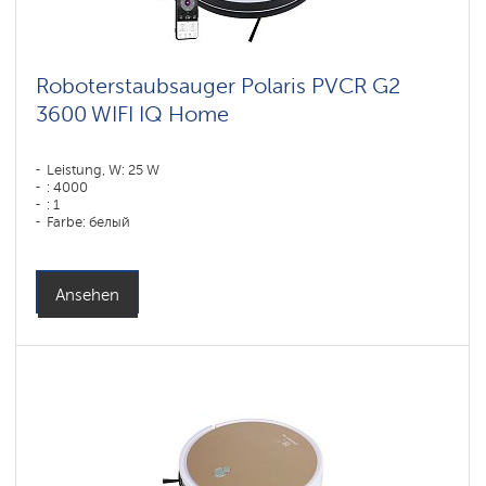
Roboterstaubsauger Polaris PVCR G2
3600 WIFI IQ Home
Leistung, W: 25 W
: 4000
: 1
Farbe: белый
Reinigungstyp: trocken und nass
Seitenbürsten: 2
Ansehen