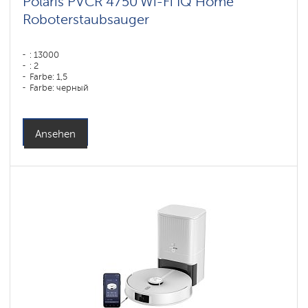
Polaris PVCR 4750 Wi-Fi IQ Home
Roboterstaubsauger
: 13000
: 2
Farbe: 1,5
Farbe: черный
Reinigungstyp: trocken und nass
Seitenbürsten: 1
Ansehen