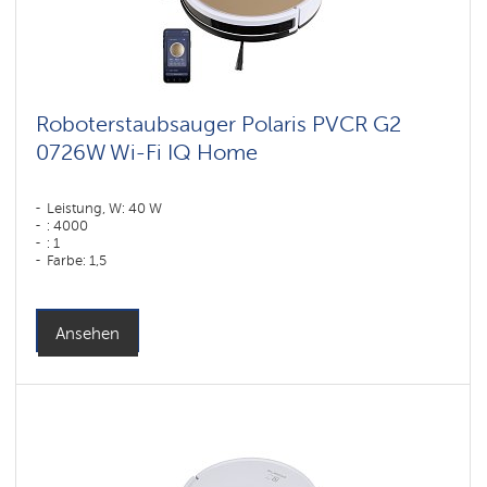
Roboterstaubsauger Polaris PVCR G2
0726W Wi-Fi IQ Home
Leistung, W: 40 W
: 4000
: 1
Farbe: 1,5
Farbe: золотой
Reinigungstyp: trocken und nass
Seitenbürsten: 2
Ansehen