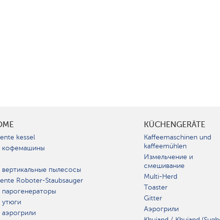
OME
KÜCHENGERÄTE
gente kessel
Kaffeemaschinen und
kaffeemühlen
 кофемашины
Измельчение и
смешивание
 вертикальные пылесосы
Multi-Herd
igente Roboter-Staubsauger
Toaster
 парогенераторы
Gitter
 утюги
Аэрогрили
 аэрогрили
Khujand / Khujand (Sugh