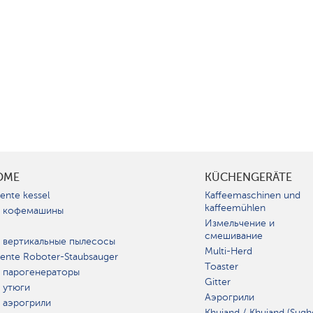
OME
KÜCHENGERÄTE
gente kessel
Kaffeemaschinen und
kaffeemühlen
 кофемашины
Измельчение и
смешивание
 вертикальные пылесосы
Multi-Herd
igente Roboter-Staubsauger
Toaster
 парогенераторы
Gitter
 утюги
Аэрогрили
 аэрогрили
Khujand / Khujand (Sugh