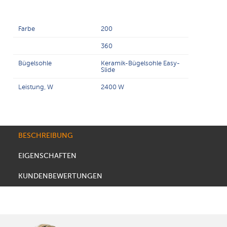
Farbe
200
360
Bügelsohle
Keramik-Bügelsohle Easy-
Slide
Leistung, W
2400 W
BESCHREIBUNG
EIGENSCHAFTEN
KUNDENBEWERTUNGEN