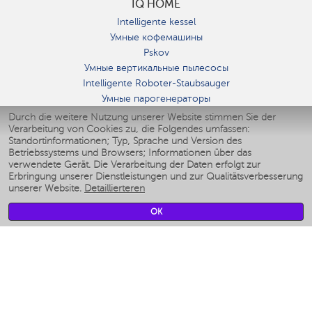
IQ HOME
Intelligente kessel
Умные кофемашины
Pskov
Умные вертикальные пылесосы
Intelligente Roboter-Staubsauger
Умные парогенераторы
Умные утюги
Durch die weitere Nutzung unserer Website stimmen Sie der
Verarbeitung von Cookies zu, die Folgendes umfassen:
Умные аэрогрили
Standortinformationen; Typ, Sprache und Version des
Умные мультиварки
Betriebssystems und Browsers; Informationen über das
Умные блендеры
verwendete Gerät. Die Verarbeitung der Daten erfolgt zur
Smarte befeuchter
Erbringung unserer Dienstleistungen und zur Qualitätsverbesserung
unserer Website.
Detaillierteren
Умные вентиляторы
Умные ирригаторы
OK
Smarte Personenwaage
Умные роботы-мойщики окон
Smarter Multikocher
Мерч Polaris IQ Home
KLIMA