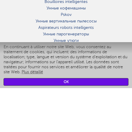
Bouilloires intelligentes
Умные кофемашины
Pskov
Умные вертикальные пылесосы
Aspirateurs robots intelligents
Умные парогенераторы
Умные утюги
En continuant à utiliser notre site Web, vous consentez au
Умные аэрогрили
traitement de cookies, qui incluent: des informations de
Умные мультиварки
localisation; type, langue et version du système d'exploitation et du
Умные блендеры
navigateur; informations sur l'appareil utilisé. Les données sont
Humidificateurs intelligents
traitées pour fournir nos services et améliorer la qualité de notre
site Web.
Plus détaillé
Умные вентиляторы
Умные ирригаторы
OK
Pèse-personne intelligent
Умные роботы-мойщики окон
Multicuiseur intelligent
Мерч Polaris IQ Home
CLIMAT
Humidificateurs
Ventilateurs