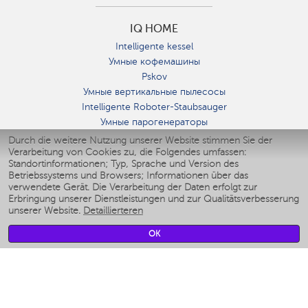
IQ HOME
Intelligente kessel
Умные кофемашины
Pskov
Умные вертикальные пылесосы
Intelligente Roboter-Staubsauger
Умные парогенераторы
Умные утюги
Durch die weitere Nutzung unserer Website stimmen Sie der
Verarbeitung von Cookies zu, die Folgendes umfassen:
Умные аэрогрили
Standortinformationen; Typ, Sprache und Version des
Умные мультиварки
Betriebssystems und Browsers; Informationen über das
Умные блендеры
verwendete Gerät. Die Verarbeitung der Daten erfolgt zur
Smarte befeuchter
Erbringung unserer Dienstleistungen und zur Qualitätsverbesserung
unserer Website.
Detaillierteren
Умные вентиляторы
Умные ирригаторы
OK
Smarte Personenwaage
Умные роботы-мойщики окон
Smarter Multikocher
Мерч Polaris IQ Home