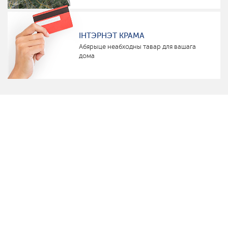
ІНТЭРНЭТ КРАМА
Абярыце неабходны тавар для вашага
дома