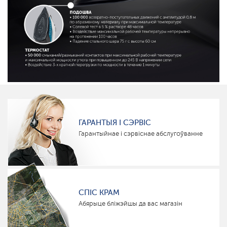
ГАРАНТЫЯ І СЭРВІС
Гарантыйнае і сэрвіснае абслугоўванне
СПІС КРАМ
Абярыце бліжэйшы да вас магазін