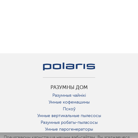
РАЗУМНЫ ДОМ
Разумныя чайнікі
Умные кофемашины
Пскоў
Умные вертикальные пылесосы
Разумныя робаты-пыласосы
Умные парогенераторы
Умные утюги
Працягваючы карыстацца нашым вэб-сайтам, Вы згаджаецеся