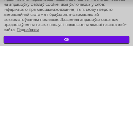
на апрацоўку файлаў cookie, якія ўключаюць у сябе:
Умные аэрогрили
інфармацыю пра месцазнаходжанне; тып, мову і версію
Умные мультиварки
аперацыйнай сістэмы і браўзэра; інфармацыю аб
Умные блендеры
выкарыстоўваным прыладзе. Дадзеныя апрацоўваюцца для
Разумныя ўвільгатняльнікі
прадастаўлення нашых паслуг і паляпшэння якасці нашага вэб-
сайта.
Падрабязна
Умные вентиляторы
Умные ирригаторы
OK
Разумныя падлогавыя шалі
Умные роботы-мойщики окон
Разумныя мультиварки
Мерч Polaris IQ Home
КЛІМАТ
Увільгатняльнікі
Вентылятары
Паветраачышчальнікі
ТЭХНІКА ДЛЯ КУХНІ
Кававаркі і Кавамолкі
Измельчение и смешивание
Мультываркі