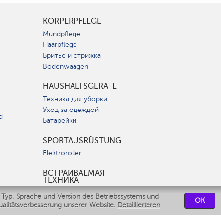
KÖRPERPFLEGE
Mundpflege
Haarpflege
Бритье и стрижка
Bodenwaagen
HAUSHALTSGERÄTE
Техника для уборки
Уход за одеждой
d
Батарейки
t
SPORTAUSRÜSTUNG
Elektroroller
ВСТРАИВАЕМАЯ
ТЕХНИКА
Вытяжки
 Typ, Sprache und Version des Betriebssystems und
OK
Варочные панели
ualitätsverbesserung unserer Website.
Detaillierteren
Духовые шкафы