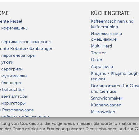
OME
KÜCHENGERÄTE
gente kessel
Kaffeemaschinen und
kaffeemühlen
 кофемашины
Измельчение и
смешивание
 вертикальные пылесосы
Multi-Herd
igente Roboter-Staubsauger
Toaster
 парогенераторы
Gitter
 утюги
Аэрогрили
 аэрогрили
Khujand / Khujand (Sugh
 мультиварки
region).
 блендеры
Dörrautomaten für Obs
e befeuchter
und Gemüse
 вентиляторы
Sandwichmaker
 ирригаторы
Küchenwaagen
e Personenwaage
Mikrowellen
 роботы-мойщики окон
itung von Cookies zu, die Folgendes umfassen: Standortinformationen;
r Multikocher
GERÄT
g der Daten erfolgt zur Erbringung unserer Dienstleistungen und zur Q
Polaris IQ Home