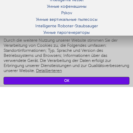
Умные кофемашины
Pskov
Умные вертикальные пылесосы
Intelligente Roboter-Staubsauger
Умные парогенераторы
Умные утюги
Durch die weitere Nutzung unserer Website stimmen Sie der
Verarbeitung von Cookies zu, die Folgendes umfassen:
Умные аэрогрили
Standortinformationen; Typ, Sprache und Version des
Умные мультиварки
Betriebssystems und Browsers; Informationen über das
Умные блендеры
verwendete Gerät. Die Verarbeitung der Daten erfolgt zur
Smarte befeuchter
Erbringung unserer Dienstleistungen und zur Qualitätsverbesserung
unserer Website.
Detaillierteren
Умные вентиляторы
Умные ирригаторы
OK
Smarte Personenwaage
Умные роботы-мойщики окон
Smarter Multikocher
Мерч Polaris IQ Home
KLIMA
Luftbefeuchter
Ventilatoren