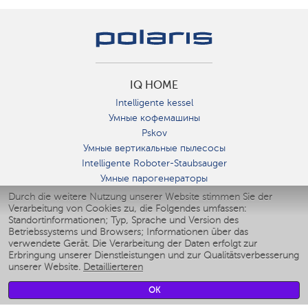
IQ HOME
Intelligente kessel
Умные кофемашины
Pskov
Умные вертикальные пылесосы
Intelligente Roboter-Staubsauger
Умные парогенераторы
Умные утюги
Durch die weitere Nutzung unserer Website stimmen Sie der
Verarbeitung von Cookies zu, die Folgendes umfassen:
Умные аэрогрили
Standortinformationen; Typ, Sprache und Version des
Умные мультиварки
Betriebssystems und Browsers; Informationen über das
Умные блендеры
verwendete Gerät. Die Verarbeitung der Daten erfolgt zur
Smarte befeuchter
Erbringung unserer Dienstleistungen und zur Qualitätsverbesserung
unserer Website.
Detaillierteren
Умные вентиляторы
Умные ирригаторы
OK
Smarte Personenwaage