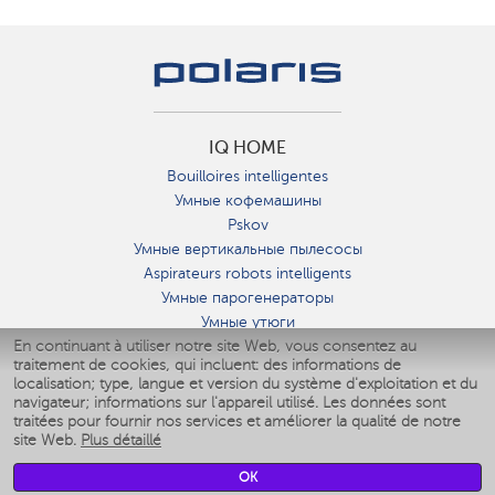
IQ HOME
Bouilloires intelligentes
Умные кофемашины
Pskov
Умные вертикальные пылесосы
Aspirateurs robots intelligents
Умные парогенераторы
Умные утюги
En continuant à utiliser notre site Web, vous consentez au
Умные аэрогрили
traitement de cookies, qui incluent: des informations de
Умные мультиварки
localisation; type, langue et version du système d'exploitation et du
Умные блендеры
navigateur; informations sur l'appareil utilisé. Les données sont
Humidificateurs intelligents
traitées pour fournir nos services et améliorer la qualité de notre
site Web.
Plus détaillé
Умные вентиляторы
Умные ирригаторы
OK
Pèse-personne intelligent