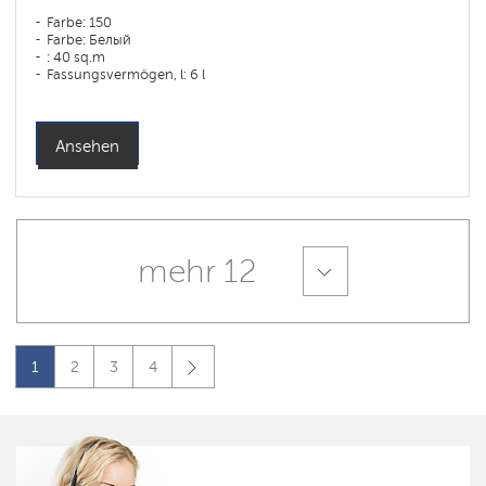
Farbe: 150
Farbe: Белый
: 40 sq.m
Fassungsvermögen, l: 6 l
Ansehen
mehr 12
1
2
3
4