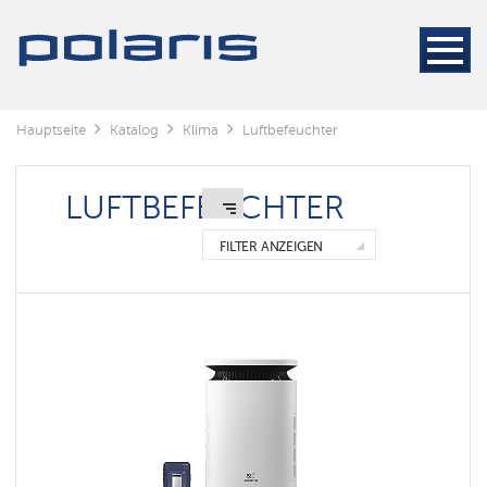
WLAN-
Luftbefeuchter
Polaris
IQ
home
Luftwäscher
Hauptseite
Katalog
Klima
Luftbefeuchter
Nevinnomyssk
Luftbefeuchter
LUFTBEFEUCHTER
Zubehör
FILTER ANZEIGEN