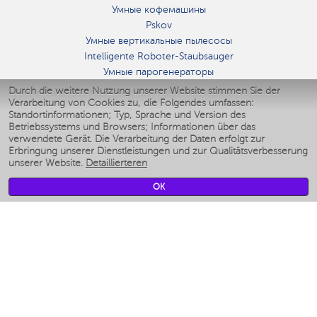
Умные кофемашины
Pskov
Умные вертикальные пылесосы
Intelligente Roboter-Staubsauger
Умные парогенераторы
Умные утюги
Durch die weitere Nutzung unserer Website stimmen Sie der
Verarbeitung von Cookies zu, die Folgendes umfassen:
Умные аэрогрили
Standortinformationen; Typ, Sprache und Version des
Умные мультиварки
Betriebssystems und Browsers; Informationen über das
Умные блендеры
verwendete Gerät. Die Verarbeitung der Daten erfolgt zur
Smarte befeuchter
Erbringung unserer Dienstleistungen und zur Qualitätsverbesserung
unserer Website.
Detaillierteren
Умные вентиляторы
Умные ирригаторы
OK
Smarte Personenwaage
Умные роботы-мойщики окон
Smarter Multikocher
Мерч Polaris IQ Home
KLIMA
Luftbefeuchter
Ventilatoren