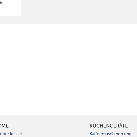
e
OME
KÜCHENGERÄTE
gente kessel
Kaffeemaschinen und