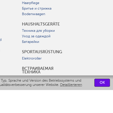
Haarpflege
Бритье и стрижка
Bodenwaagen
HAUSHALTSGERÄTE
Техника для уборки
Уход за одеждой
d
Батарейки
t
SPORTAUSRÜSTUNG
Elektroroller
ВСТРАИВАЕМАЯ
ТЕХНИКА
Вытяжки
 Typ, Sprache und Version des Betriebssystems und
OK
Варочные панели
ualitätsverbesserung unserer Website.
Detaillierteren
Духовые шкафы
Посудомоечные машины
SERVICEZENTRUM
СВЯЗАТЬСЯ С НАМИ