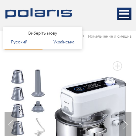
Виберіть мову
Головна
Каталог
Техніка для кухні
Измельчение и смешива
Русский
Українська
5 ЛЕТ ГАРАНТИИ