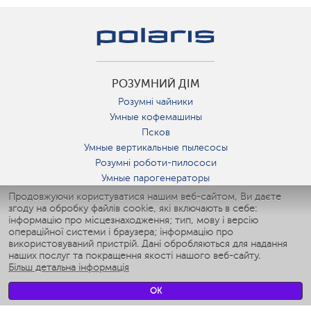
РОЗУМНИЙ ДІМ
Розумні чайники
Умные кофемашины
Псков
Умные вертикальные пылесосы
Розумні роботи-пилососи
Умные парогенераторы
Умные утюги
Продовжуючи користуватися нашим веб-сайтом, Ви даєте
згоду на обробку файлів cookie, які включають в себе:
Умные аэрогрили
інформацію про місцезнаходження; тип, мову і версію
Умные мультиварки
операційної системи і браузера; інформацію про
Умные блендеры
використовуваний пристрій. Дані обробляються для надання
Розумні зволожувачі
наших послуг та покращення якості нашого веб-сайту.
Більш детальна інформація
Умные вентиляторы
Умные ирригаторы
OK
Розумні підлогові ваги