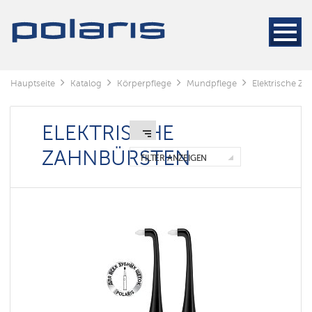
Elektrische
Zahnbürsten
Ирригаторы
Зубные
Hauptseite
Katalog
Körperpflege
Mundpflege
Elektrische Z
пасты
ELEKTRISCHE
Komponenten
ZAHNBÜRSTEN
FILTER ANZEIGEN