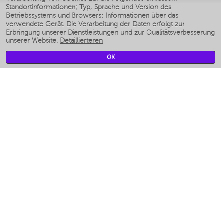
Standortinformationen; Typ, Sprache und Version des
Умные мультиварки
Betriebssystems und Browsers; Informationen über das
Умные блендеры
verwendete Gerät. Die Verarbeitung der Daten erfolgt zur
Smarte befeuchter
Erbringung unserer Dienstleistungen und zur Qualitätsverbesserung
unserer Website.
Detaillierteren
Умные вентиляторы
Умные ирригаторы
OK
Smarte Personenwaage
Умные роботы-мойщики окон
Smarter Multikocher
Мерч Polaris IQ Home
KLIMA
Luftbefeuchter
Ventilatoren
Luftreiniger
KÜCHENGERÄTE
Kaffeemaschinen und kaffeemühlen
Измельчение и смешивание
Multi-Herd
Toaster