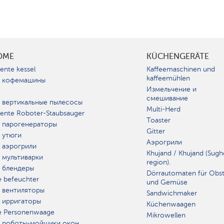
OME
KÜCHENGERÄTE
gente kessel
Kaffeemaschinen und
kaffeemühlen
 кофемашины
Измельчение и
смешивание
 вертикальные пылесосы
Multi-Herd
igente Roboter-Staubsauger
Toaster
 парогенераторы
Gitter
 утюги
Аэрогрили
 аэрогрили
Khujand / Khujand (Sugh
 мультиварки
region).
 блендеры
Dörrautomaten für Obs
e befeuchter
und Gemüse
 вентиляторы
Sandwichmaker
 ирригаторы
Küchenwaagen
e Personenwaage
Mikrowellen
 роботы-мойщики окон