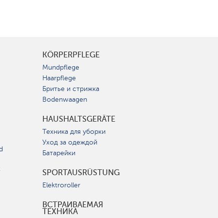
KÖRPERPFLEGE
Mundpflege
Haarpflege
Бритье и стрижка
Bodenwaagen
HAUSHALTSGERÄTE
Техника для уборки
Уход за одеждой
d
Батарейки
t
SPORTAUSRÜSTUNG
Elektroroller
ВСТРАИВАЕМАЯ
ТЕХНИКА