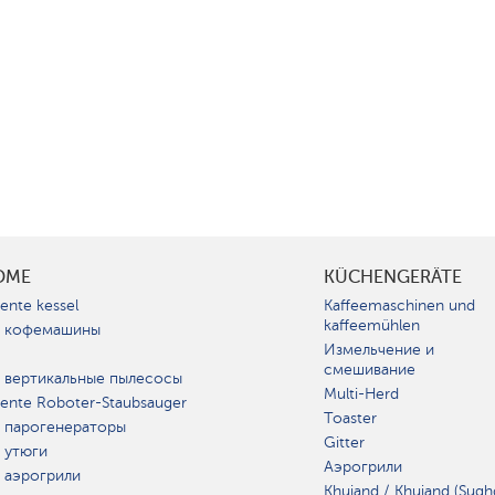
OME
KÜCHENGERÄTE
gente kessel
Kaffeemaschinen und
kaffeemühlen
 кофемашины
Измельчение и
смешивание
 вертикальные пылесосы
Multi-Herd
igente Roboter-Staubsauger
Toaster
 парогенераторы
Gitter
 утюги
Аэрогрили
 аэрогрили
Khujand / Khujand (Sugh