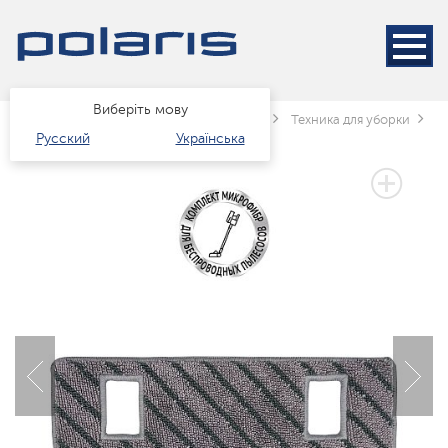
Виберіть мову
Головна
Каталог
Техніка для дому
Техника для уборки
П
Русский
Українська