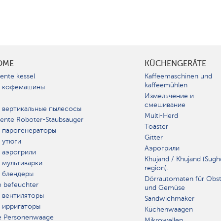
OME
KÜCHENGERÄTE
gente kessel
Kaffeemaschinen und
kaffeemühlen
 кофемашины
Измельчение и
смешивание
 вертикальные пылесосы
Multi-Herd
igente Roboter-Staubsauger
Toaster
 парогенераторы
Gitter
 утюги
Аэрогрили
 аэрогрили
Khujand / Khujand (Sugh
 мультиварки
region).
 блендеры
Dörrautomaten für Obs
e befeuchter
und Gemüse
 вентиляторы
Sandwichmaker
 ирригаторы
Küchenwaagen
e Personenwaage
Mikrowellen