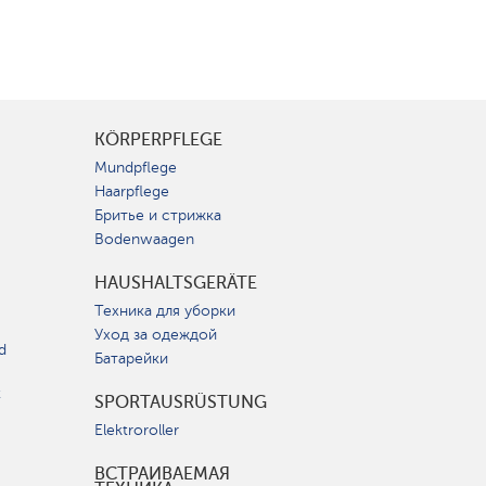
KÖRPERPFLEGE
Mundpflege
Haarpflege
Бритье и стрижка
Bodenwaagen
HAUSHALTSGERÄTE
Техника для уборки
Уход за одеждой
d
Батарейки
t
SPORTAUSRÜSTUNG
Elektroroller
ВСТРАИВАЕМАЯ